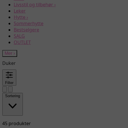
Livsstil og tilbehør
›
Leker
Hytte
›
Sommerhytte
Bestselgere
SALG
OUTLET
Mer
›
Duker
Filter
Sortering
45 produkter