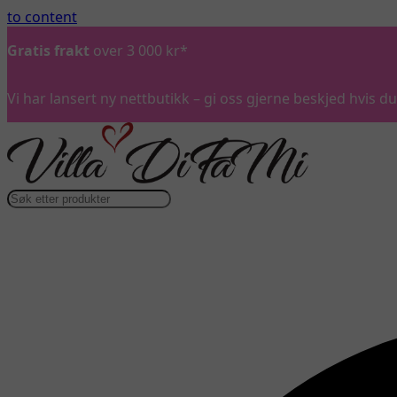
to content
Gratis frakt
over 3 000 kr*
Vi har lansert ny nettbutikk – gi oss gjerne beskjed hvis 