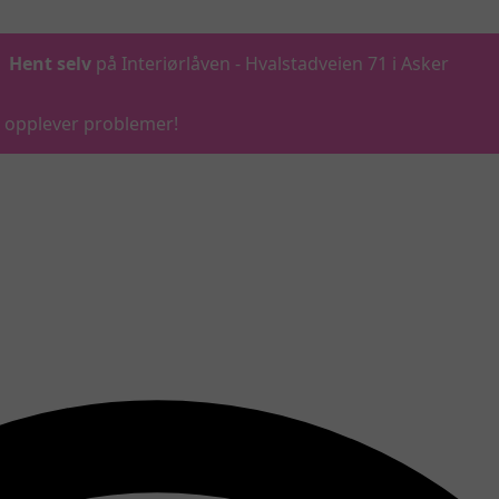
Hent selv
på Interiørlåven - Hvalstadveien 71 i Asker
du opplever problemer!