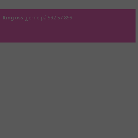
Ring oss
gjerne på 992 57 899