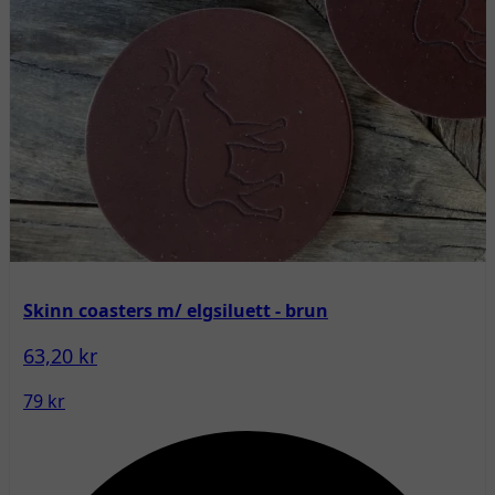
Skinn coasters m/ elgsiluett - brun
63,20 kr
79 kr