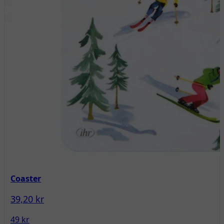
Coaster
39,20 kr
49 kr