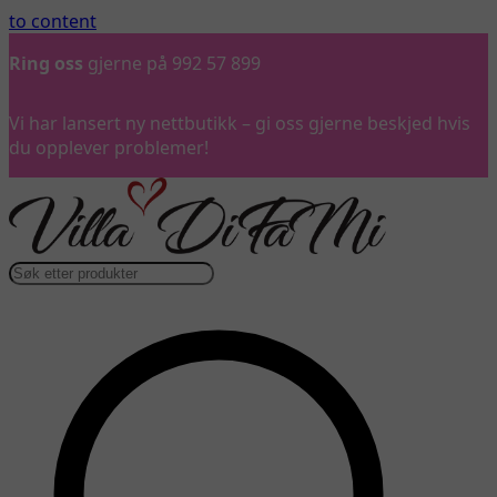
to content
Ring oss
gjerne på 992 57 899
Vi har lansert ny nettbutikk – gi oss gjerne beskjed hvis
du opplever problemer!