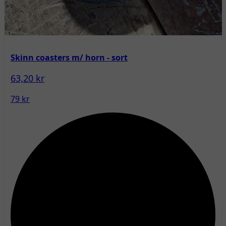
Skinn coasters m/ horn - sort
63,20 kr
79 kr