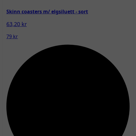
Skinn coasters m/ elgsiluett - sort
63,20 kr
79 kr