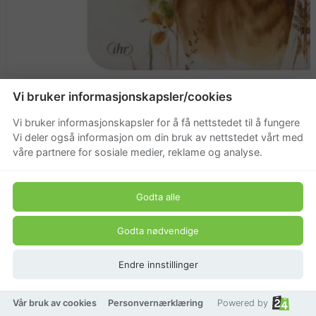
Vi bruker informasjonskapsler/cookies
Coaster
Vi bruker informasjonskapsler for å få nettstedet til å fungere
39,20 kr
Vi deler også informasjon om din bruk av nettstedet vårt med
våre partnere for sosiale medier, reklame og analyse.
49 kr
Godta alle
Godta nødvendige
Endre innstillinger
Vår bruk av cookies
Personvernærklæring
Powered by