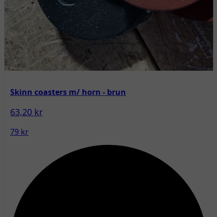
Skinn coasters m/ horn - brun
63,20 kr
79 kr