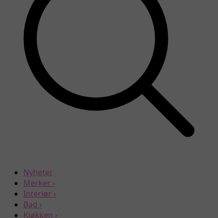
Nyheter
Merker
›
Interiør
›
Bad
›
Kjøkken
›