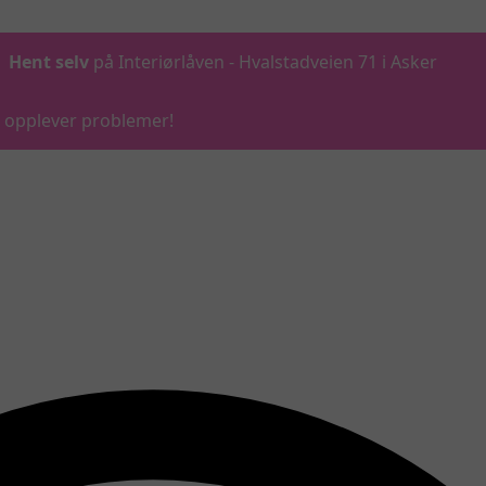
Hent selv
på Interiørlåven - Hvalstadveien 71 i Asker
du opplever problemer!