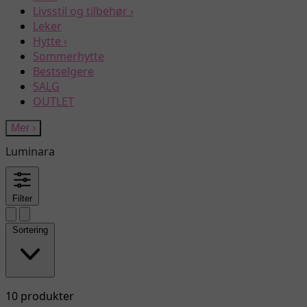
Livsstil og tilbehør
›
Leker
Hytte
›
Sommerhytte
Bestselgere
SALG
OUTLET
Mer
›
Luminara
Filter
Sortering
10 produkter