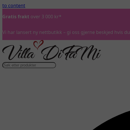
to content
Gratis frakt
over 3 000 kr*
Vi har lansert ny nettbutikk – gi oss gjerne beskjed hvis 