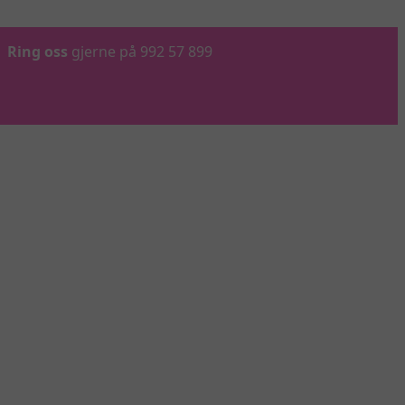
Ring oss
gjerne på 992 57 899