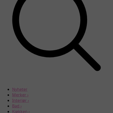
Nyheter
Merker
›
Interiør
›
Bad
›
Kjøkken
›