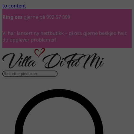
to content
Ring oss
gjerne på 992 57 899
Vi har lansert ny nettbutikk – gi oss gjerne beskjed hvis
du opplever problemer!