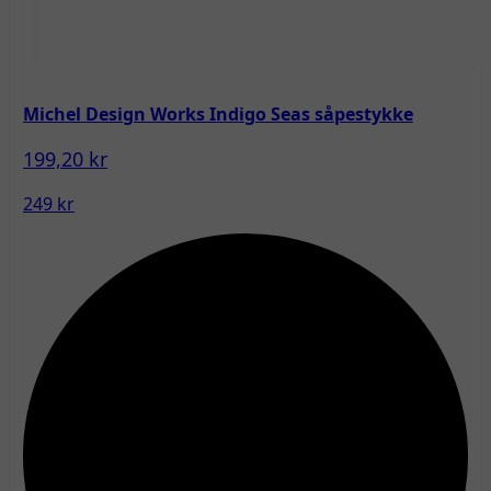
Michel Design Works Indigo Seas såpestykke
199,20 kr
249 kr