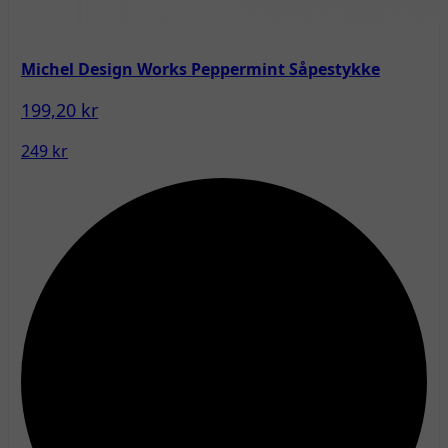
Michel Design Works Peppermint Såpestykke
199,20 kr
249 kr