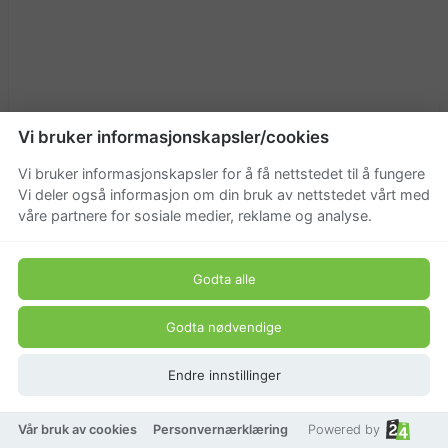
Vi bruker informasjonskapsler/cookies
Michel Design Works L`Orange såpestykke
Vi bruker informasjonskapsler for å få nettstedet til å fungere
199,20 kr
Vi deler også informasjon om din bruk av nettstedet vårt med
våre partnere for sosiale medier, reklame og analyse.
249 kr
Godta alle
Godta nødvendige
Endre innstillinger
Vår bruk av cookies
Personvernærklæring
Powered by