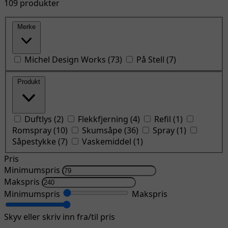
109 produkter
Merke
Michel Design Works
(
73
)
På Stell
(
7
)
Produkt
Duftlys
(
2
)
Flekkfjerning
(
4
)
Refil
(
1
)
Romspray
(
10
)
Skumsåpe
(
36
)
Spray
(
1
)
Såpestykke
(
7
)
Vaskemiddel
(
1
)
Pris
Minimumspris
Makspris
Minimumspris
Makspris
Skyv eller skriv inn fra/til pris