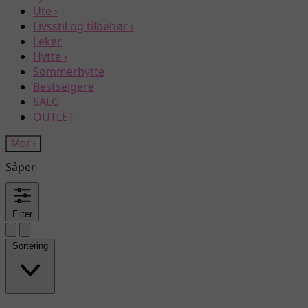
Ute
›
Livsstil og tilbehør
›
Leker
Hytte
›
Sommerhytte
Bestselgere
SALG
OUTLET
Mer
›
Såper
Filter
Sortering