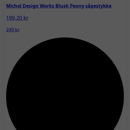
Michel Design Works Blush Peony såpestykke
199,20 kr
249 kr