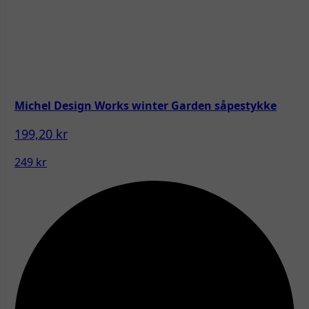
Michel Design Works winter Garden såpestykke
199,20 kr
249 kr