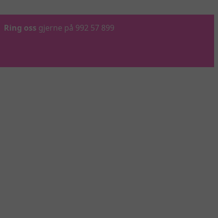
Ring oss
gjerne på 992 57 899