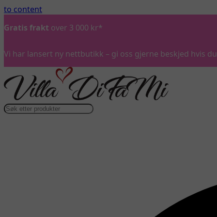
to content
Gratis frakt
over 3 000 kr*
Vi har lansert ny nettbutikk – gi oss gjerne beskjed hvis 