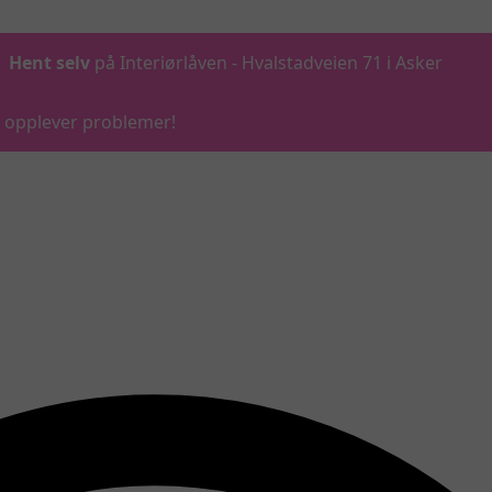
Hent selv
på Interiørlåven - Hvalstadveien 71 i Asker
du opplever problemer!