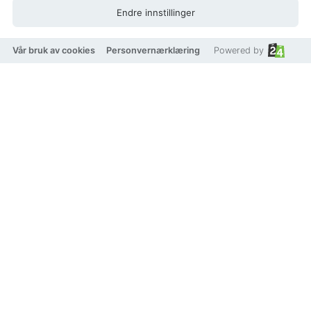
Endre innstillinger
Vår bruk av cookies
Personvernærklæring
Powered by
Chamois Linen Tablecloth -
Autumn Leaves - Green -