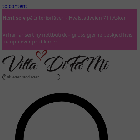
to content
Hent selv
på Interiørlåven - Hvalstadveien 71 i Asker
Vi har lansert ny nettbutikk – gi oss gjerne beskjed hvis
du opplever problemer!