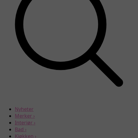
Nyheter
Merker
›
Interiør
›
Bad
›
Kjøkken
›