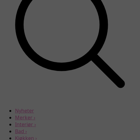
Nyheter
Merker
›
Interiør
›
Bad
›
Kjøkken
›