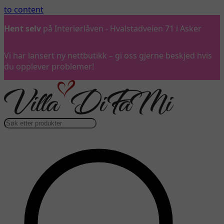
to content
Hent selv
på Interiørlåven - Hvalstadveien 71 i Asker
Vi har lansert ny nettbutikk – gi oss gjerne beskjed hvis
du opplever problemer!