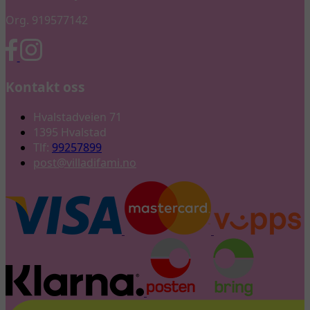
Org. 919577142
Kontakt oss
Hvalstadveien 71
1395 Hvalstad
Tlf:
99257899
post@villadifami.no