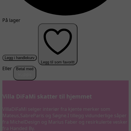
På lager
Legg i handlekurv
Legg til som favoritt
Eller
Betal med
Villa DiFaMi skatter til hjemmet
VillaDiFaMi selger interiør fra kjente merker som
Mateus,SabreParis og Søgne.I tillegg vidunderlige såper
fra MichelDesign og Marius Faber og resirkulerte vesker
fra Handed By.