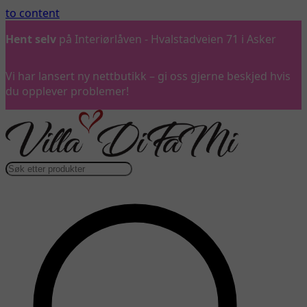
to content
Hent selv
på Interiørlåven - Hvalstadveien 71 i Asker
Vi har lansert ny nettbutikk – gi oss gjerne beskjed hvis
du opplever problemer!