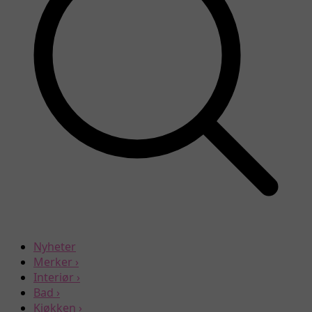
Nyheter
Merker
›
Interiør
›
Bad
›
Kjøkken
›