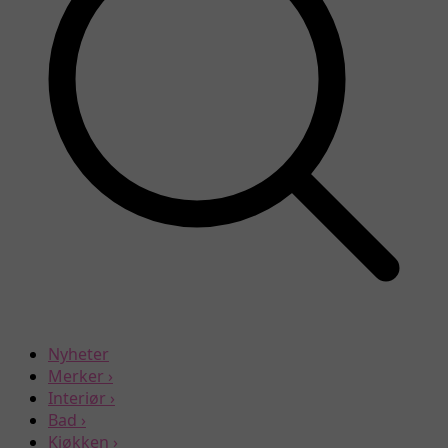
Nyheter
Merker
›
Interiør
›
Bad
›
Kjøkken
›