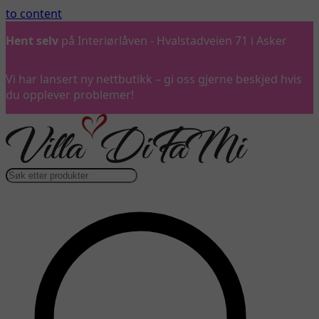
to content
Hent selv
på Interiørlåven - Hvalstadveien 71 i Asker
Vi har lansert ny nettbutikk – gi oss gjerne beskjed hvis
du opplever problemer!