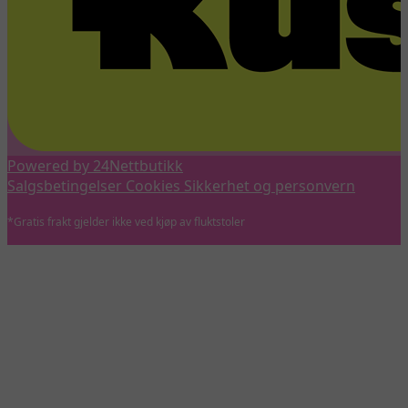
Powered by 24Nettbutikk
Salgsbetingelser
Cookies
Sikkerhet og personvern
*Gratis frakt gjelder ikke ved kjøp av fluktstoler