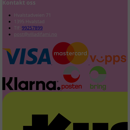
Kontakt oss
Hvalstadveien 71
1395 Hvalstad
Tlf:
99257899
post@villadifami.no