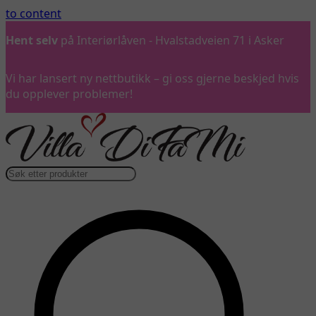
to content
Hent selv
på Interiørlåven - Hvalstadveien 71 i Asker
Vi har lansert ny nettbutikk – gi oss gjerne beskjed hvis
du opplever problemer!