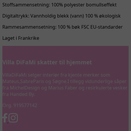
Stoffsammensetning: 100% polyester bomullseffekt
Digitaltrykk: Vannholdig blekk (vann) 100 % økologisk
Rammesammensetning: 100 % bøk FSC EU-standarder
Laget i Frankrike
Villa DiFaMi skatter til hjemmet
VillaDiFaMi selger interiør fra kjente merker som
Mateus,SabreParis og Søgne.I tillegg vidunderlige såper
fra MichelDesign og Marius Faber og resirkulerte vesker
fra Handed By.
Org. 919577142