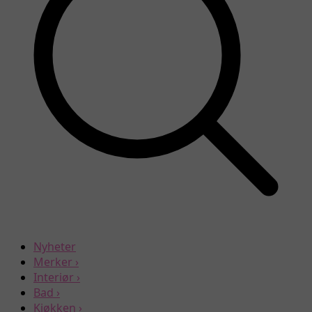
Nyheter
Merker
›
Interiør
›
Bad
›
Kjøkken
›