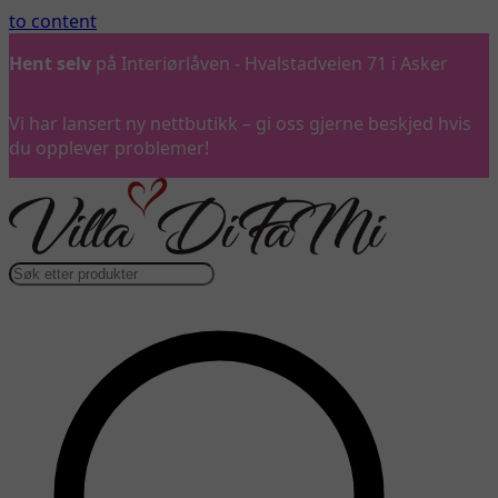
to content
Hent selv
på Interiørlåven - Hvalstadveien 71 i Asker
Vi har lansert ny nettbutikk – gi oss gjerne beskjed hvis
du opplever problemer!