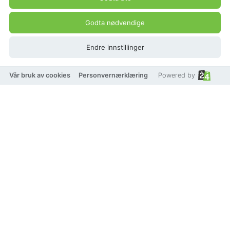
Godta nødvendige
Endre innstillinger
Coast & Valley Vintages
Vår bruk av cookies
Personvernærklæring
Powered by
skipute
Beskrivelse
Produkt pris
444 kr
555 kr