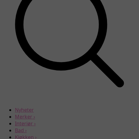
Nyheter
Merker
›
Interiør
›
Bad
›
Kjøkken
›