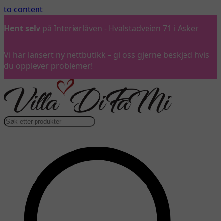
to content
Hent selv
på Interiørlåven - Hvalstadveien 71 i Asker
Vi har lansert ny nettbutikk – gi oss gjerne beskjed hvis
du opplever problemer!