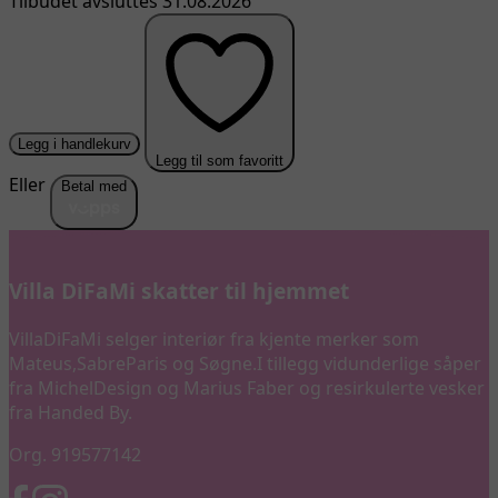
Tilbudet avsluttes 31.08.2026
Legg i handlekurv
Legg til som favoritt
Eller
Betal med
Villa DiFaMi skatter til hjemmet
VillaDiFaMi selger interiør fra kjente merker som
Mateus,SabreParis og Søgne.I tillegg vidunderlige såper
fra MichelDesign og Marius Faber og resirkulerte vesker
fra Handed By.
Org. 919577142