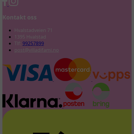
Kontakt oss
Hvalstadveien 71
1395 Hvalstad
Tlf:
99257899
post@villadifami.no