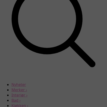
Nyheter
Merker
›
Interiør
›
Bad
›
Kjøkken
›