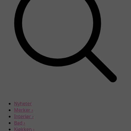
Nyheter
Merker
›
Interiør
›
Bad
›
Kjøkken
›