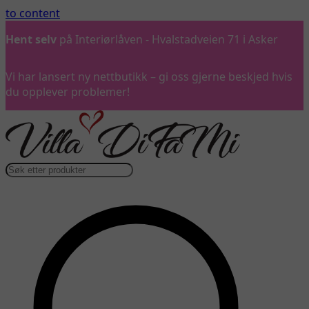
to content
Hent selv
på Interiørlåven - Hvalstadveien 71 i Asker
Vi har lansert ny nettbutikk – gi oss gjerne beskjed hvis
du opplever problemer!