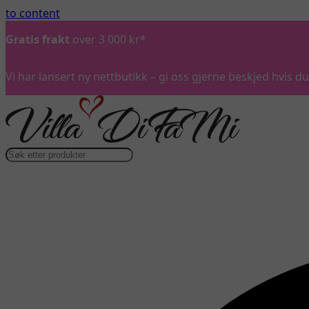
to content
Gratis frakt
over 3 000 kr*
Vi har lansert ny nettbutikk – gi oss gjerne beskjed hvis 