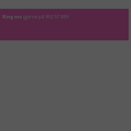
Ring oss
gjerne på 992 57 899