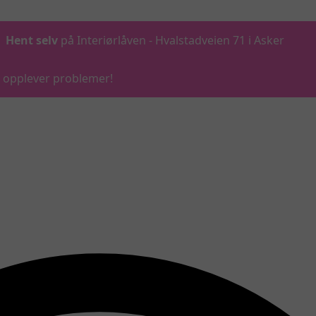
Hent selv
på Interiørlåven - Hvalstadveien 71 i Asker
du opplever problemer!