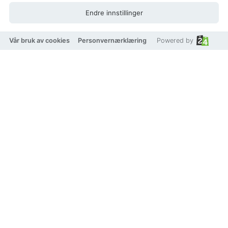
Endre innstillinger
Vår bruk av cookies
Personvernærklæring
Powered by
Handed By FIT Big (1 stk)
Beskrivelse
Produkt pris
316 kr