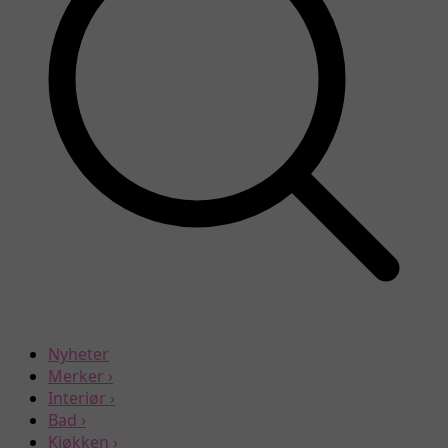
Nyheter
Merker
›
Interiør
›
Bad
›
Kjøkken
›