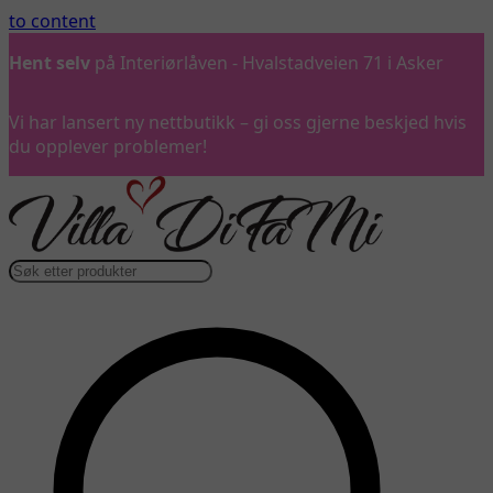
to content
Hent selv
på Interiørlåven - Hvalstadveien 71 i Asker
Vi har lansert ny nettbutikk – gi oss gjerne beskjed hvis
du opplever problemer!