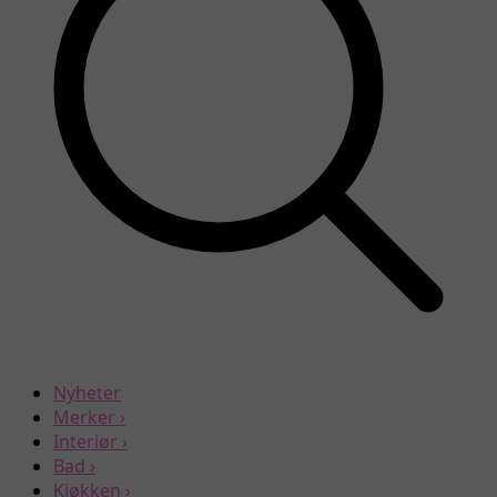
Nyheter
Merker
›
Interiør
›
Bad
›
Kjøkken
›