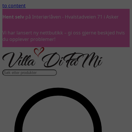
to content
Hent selv
på Interiørlåven - Hvalstadveien 71 i Asker
Vi har lansert ny nettbutikk – gi oss gjerne beskjed hvis
du opplever problemer!