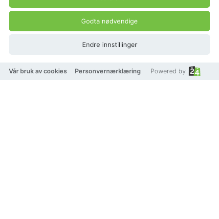
Godta nødvendige
Endre innstillinger
Vår bruk av cookies
Personvernærklæring
Powered by
Handed By FIT Long (1 stk)
Beskrivelse
Produkt pris