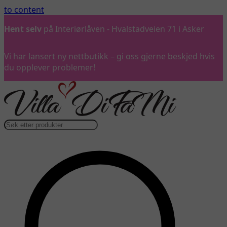
to content
Hent selv
på Interiørlåven - Hvalstadveien 71 i Asker
Vi har lansert ny nettbutikk – gi oss gjerne beskjed hvis
du opplever problemer!