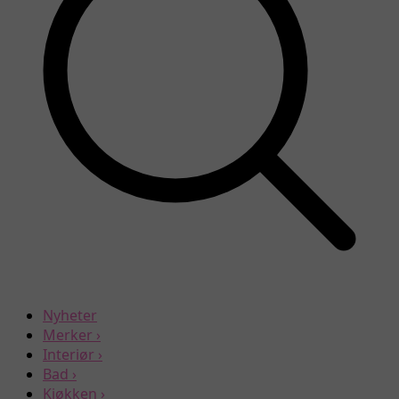
Nyheter
Merker
›
Interiør
›
Bad
›
Kjøkken
›