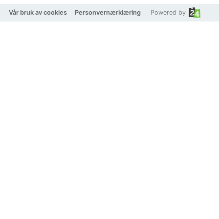
Vår bruk av cookies
Personvernærklæring
Powered by
Handed By Little Grace
Beskrivelse
Produkt pris
639,20 kr
799 kr