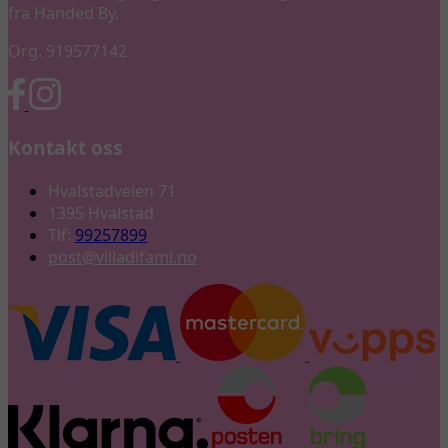
fra Handed By.
Org. 919577142
Kontakt oss
Hvalstadveien 71
1395 Hvalstad
Tlf:
99257899
post@villadifami.no