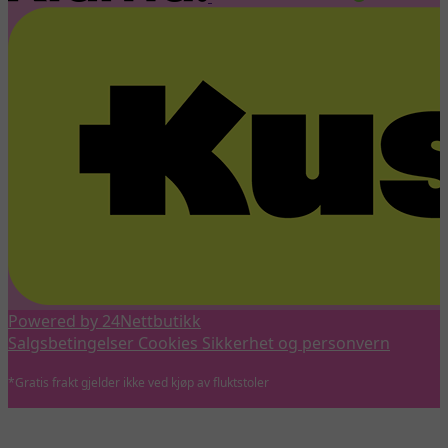
Powered by 24Nettbutikk
Salgsbetingelser
Cookies
Sikkerhet og personvern
*Gratis frakt gjelder ikke ved kjøp av fluktstoler