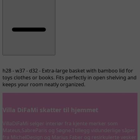
h28 - w37 - d32 - Extra-large basket with bamboo lid for
toys clothes or books. Fits perfectly in open shelving and
keeps your room neatly organized.
Villa DiFaMi skatter til hjemmet
VillaDiFaMi selger interiør fra kjente merker som
Mateus,SabreParis og Søgne.I tillegg vidunderlige såper
fra MichelDesign og Marius Faber og resirkulerte vesker