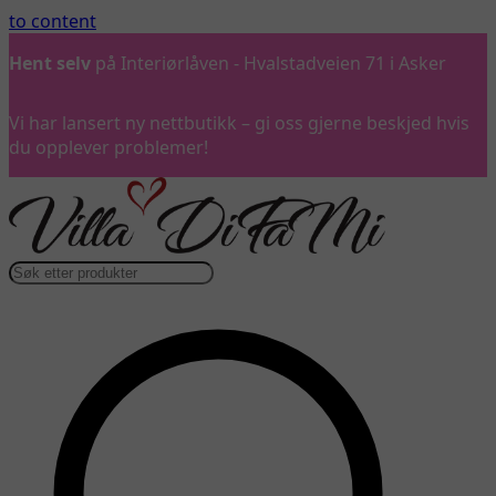
to content
Hent selv
på Interiørlåven - Hvalstadveien 71 i Asker
Vi har lansert ny nettbutikk – gi oss gjerne beskjed hvis
du opplever problemer!