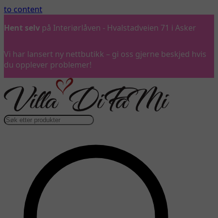
to content
Hent selv
på Interiørlåven - Hvalstadveien 71 i Asker
Vi har lansert ny nettbutikk – gi oss gjerne beskjed hvis
du opplever problemer!