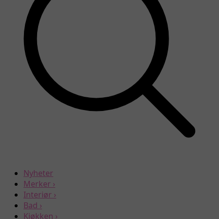
Nyheter
Merker
›
Interiør
›
Bad
›
Kjøkken
›