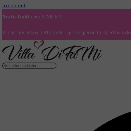
to content
Gratis frakt
over 3 000 kr*
Vi har lansert ny nettbutikk – gi oss gjerne beskjed hvis 