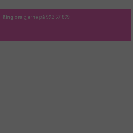
Ring oss
gjerne på 992 57 899