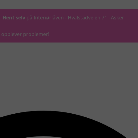
Hent selv
på Interiørlåven - Hvalstadveien 71 i Asker
du opplever problemer!