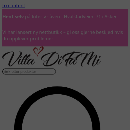
to content
Hent selv
på Interiørlåven - Hvalstadveien 71 i Asker
Vi har lansert ny nettbutikk – gi oss gjerne beskjed hvis
du opplever problemer!