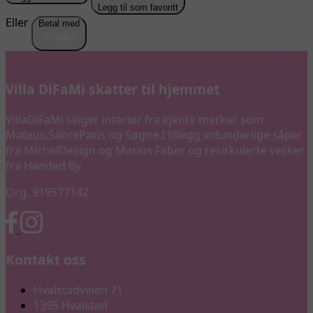
Legg til som favoritt
Eller
Betal med
Villa DiFaMi skatter til hjemmet
VillaDiFaMi selger interiør fra kjente merker som
Mateus,SabreParis og Søgne.I tillegg vidunderlige såper
fra MichelDesign og Marius Faber og resirkulerte vesker
fra Handed By.
Org. 919577142
Kontakt oss
Hvalstadveien 71
1395 Hvalstad