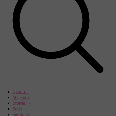
Nyheter
Merker
›
Interiør
›
Bad
›
Kjøkken
›