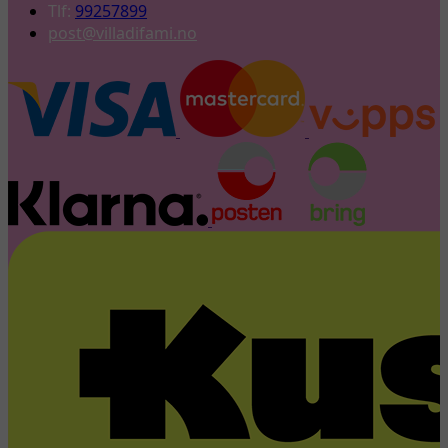
Tlf:
99257899
post@villadifami.no