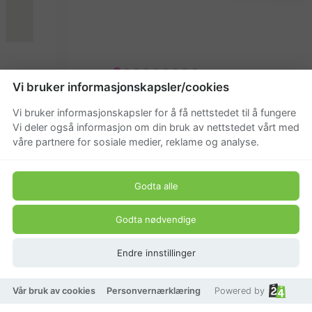
Vi bruker informasjonskapsler/cookies
Mateus Oyster skål 18 cm
Vi bruker informasjonskapsler for å få nettstedet til å fungere
Vi deler også informasjon om din bruk av nettstedet vårt med
våre partnere for sosiale medier, reklame og analyse.
Beskrivelse
Mateus servise Oyster skål 18 cm
Godta alle
Produkt pris
Godta nødvendige
412,25 kr
Endre innstillinger
485 kr
Vår bruk av cookies
Personvernærklæring
Powered by