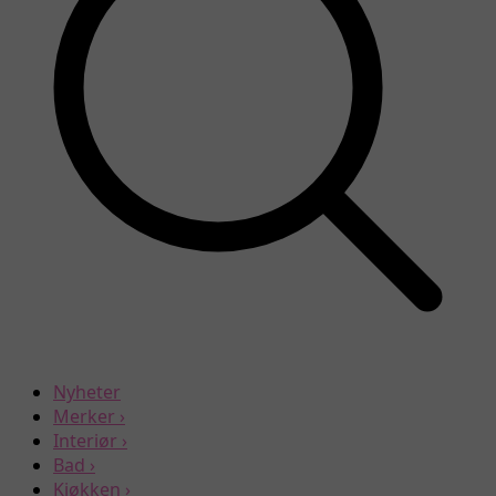
Nyheter
Merker
›
Interiør
›
Bad
›
Kjøkken
›