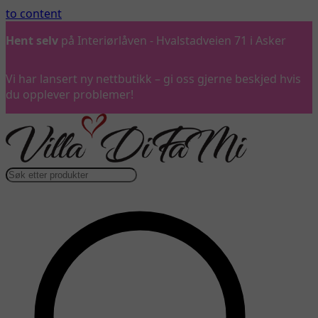
to content
Ring oss
gjerne på 992 57 899
Vi har lansert ny nettbutikk – gi oss gjerne beskjed hvis
du opplever problemer!