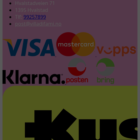
Hvalstadveien 71
1395 Hvalstad
Tlf:
99257899
post@villadifami.no