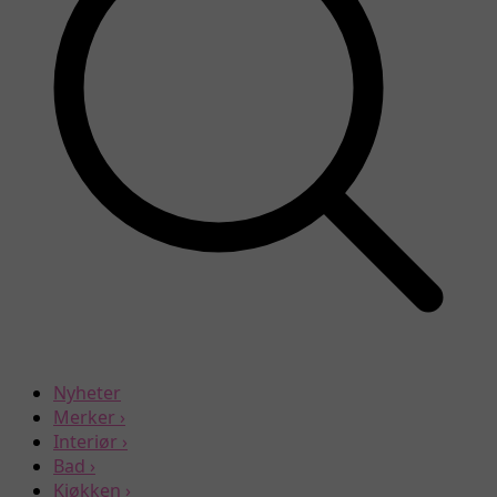
Nyheter
Merker
›
Interiør
›
Bad
›
Kjøkken
›