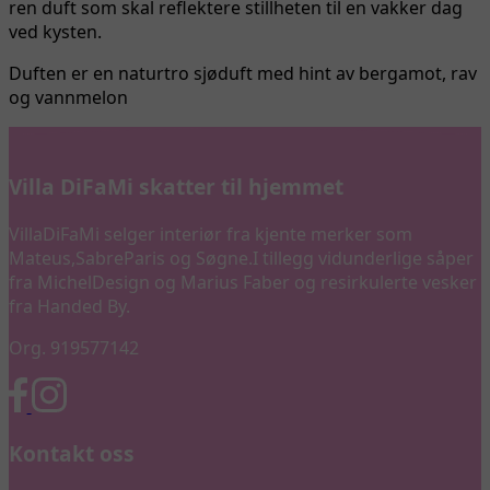
ren duft som skal reflektere stillheten til en vakker dag
ved kysten.
Duften er en naturtro sjøduft med hint av bergamot, rav
og vannmelon
Villa DiFaMi skatter til hjemmet
VillaDiFaMi selger interiør fra kjente merker som
Mateus,SabreParis og Søgne.I tillegg vidunderlige såper
fra MichelDesign og Marius Faber og resirkulerte vesker
fra Handed By.
Org. 919577142
Kontakt oss