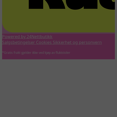
Powered by 24Nettbutikk
Salgsbetingelser
Cookies
Sikkerhet og personvern
*Gratis frakt gjelder ikke ved kjøp av fluktstoler