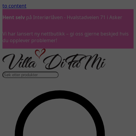
to content
Hent selv
på Interiørlåven - Hvalstadveien 71 i Asker
Vi har lansert ny nettbutikk – gi oss gjerne beskjed hvis
du opplever problemer!