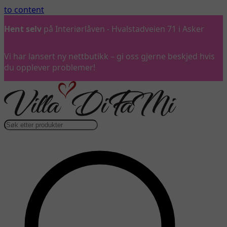
to content
Hent selv
på Interiørlåven - Hvalstadveien 71 i Asker
Vi har lansert ny nettbutikk – gi oss gjerne beskjed hvis
du opplever problemer!