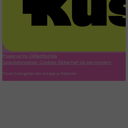
Powered by 24Nettbutikk
Salgsbetingelser
Cookies
Sikkerhet og personvern
*Gratis frakt gjelder ikke ved kjøp av fluktstoler