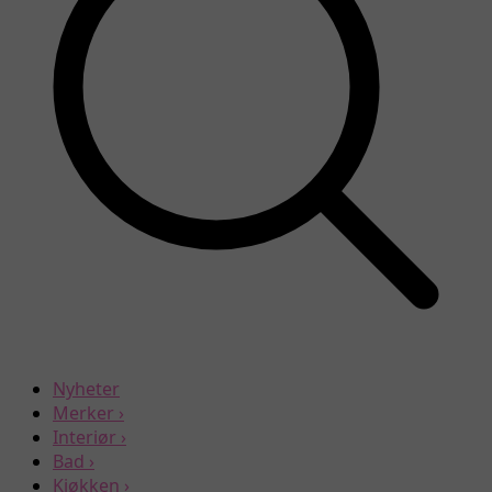
Nyheter
Merker
›
Interiør
›
Bad
›
Kjøkken
›