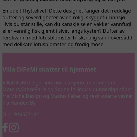
En ode til hyttelivet! Dette designet fanger det fredelige
dufter og severdigheter av en rolig, skyggefull innsjø.
Hvis du står stille, kan du kanskje se en vakker vannfugl
eller vennlig fisk gjemt i sivet langs kysten? Dufter av
ferskvann med lotusblomster. Frisk, rolig vann oversådd
med delikate lotusblomster og frodig mose.
Villa DiFaMi skatter til hjemmet
VillaDiFaMi selger interiør fra kjente merker som
Mateus,SabreParis og Søgne.I tillegg vidunderlige såper
fra MichelDesign og Marius Faber og resirkulerte vesker
fra Handed By.
Org. 919577142