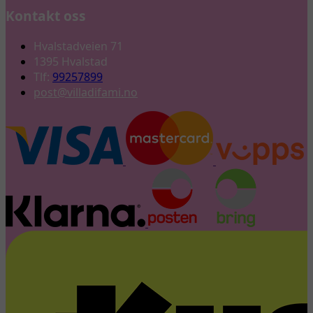
Kontakt oss
Hvalstadveien 71
1395 Hvalstad
Tlf:
99257899
post@villadifami.no