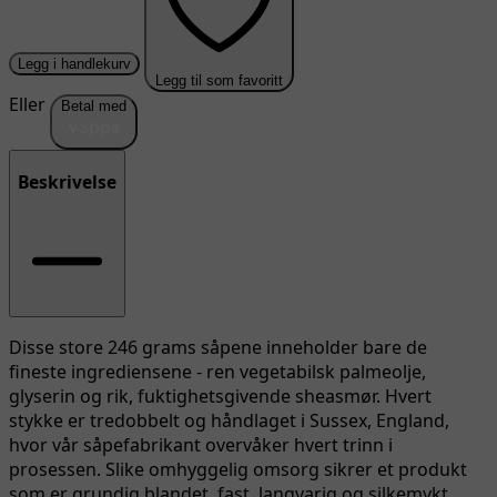
Legg i handlekurv
Legg til som favoritt
Eller
Betal med
Beskrivelse
Disse store 246 grams såpene inneholder bare de
fineste ingrediensene - ren vegetabilsk palmeolje,
glyserin og rik, fuktighetsgivende sheasmør. Hvert
stykke er tredobbelt og håndlaget i Sussex, England,
hvor vår såpefabrikant overvåker hvert trinn i
prosessen. Slike omhyggelig omsorg sikrer et produkt
som er grundig blandet, fast, langvarig og silkemykt.