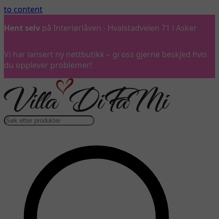
to content
Hent selv
på Interiørlåven - Hvalstadveien 71 i Asker
Vi har lansert ny nettbutikk – gi oss gjerne beskjed hvis
du opplever problemer!