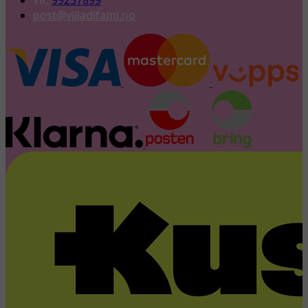
Tlf:
99257899
post@villadifami.no