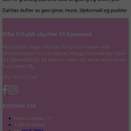
Dahlias dufter av georginer, musk, liljekonvall og pudder
Villa DiFaMi skatter til hjemmet
VillaDiFaMi selger interiør fra kjente merker som
Mateus,SabreParis og Søgne.I tillegg vidunderlige såper
fra MichelDesign og Marius Faber og resirkulerte vesker
fra Handed By.
Org. 919577142
Kontakt oss
Hvalstadveien 71
1395 Hvalstad