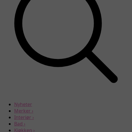
Nyheter
Merker
›
Interiør
›
Bad
›
Kjøkken
›