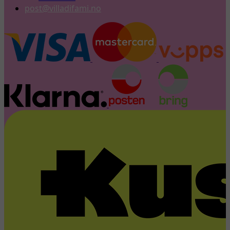
post@villadifami.no