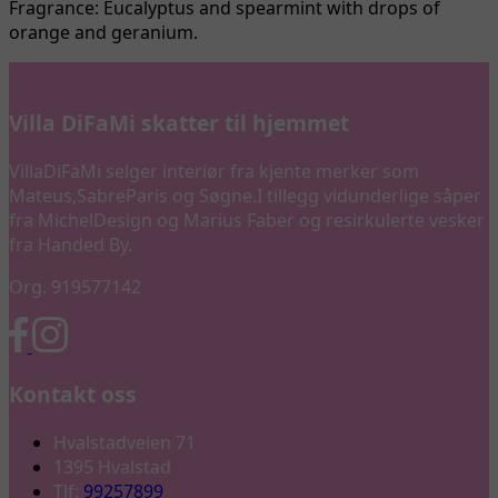
Fragrance:
Eucalyptus and spearmint with drops of
orange and geranium.
Villa DiFaMi skatter til hjemmet
VillaDiFaMi selger interiør fra kjente merker som
Mateus,SabreParis og Søgne.I tillegg vidunderlige såper
fra MichelDesign og Marius Faber og resirkulerte vesker
fra Handed By.
Org. 919577142
Kontakt oss
Hvalstadveien 71
1395 Hvalstad
Tlf:
99257899