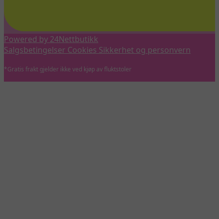
Powered by 24Nettbutikk
Salgsbetingelser
Cookies
Sikkerhet og personvern
*Gratis frakt gjelder ikke ved kjøp av fluktstoler