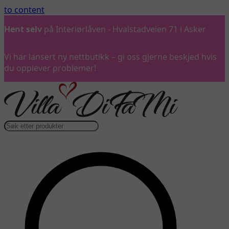
to content
Hent selv
på Interiørlåven - Hvalstadveien 71 i Asker
Vi har lansert ny nettbutikk – gi oss gjerne beskjed hvis
du opplever problemer!