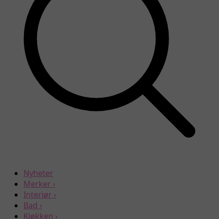
Nyheter
Merker
›
Interiør
›
Bad
›
Kjøkken
›