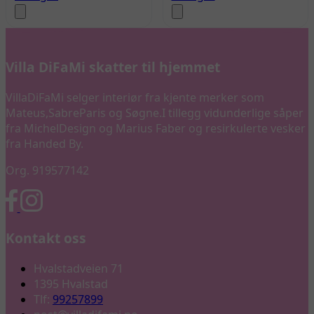
Villa DiFaMi skatter til hjemmet
VillaDiFaMi selger interiør fra kjente merker som
Mateus,SabreParis og Søgne.I tillegg vidunderlige såper
fra MichelDesign og Marius Faber og resirkulerte vesker
fra Handed By.
Org. 919577142
Kontakt oss
Hvalstadveien 71
1395 Hvalstad
Tlf:
99257899