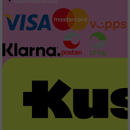
post@villadifami.no