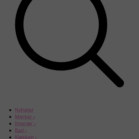
Nyheter
Merker
›
Interiør
›
Bad
›
Kjøkken
›