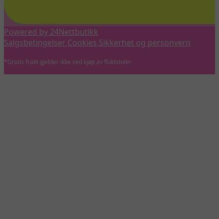
Powered by 24Nettbutikk
Salgsbetingelser
Cookies
Sikkerhet og personvern
*Gratis frakt gjelder ikke ved kjøp av fluktstoler