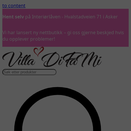
to content
Hent selv
på Interiørlåven - Hvalstadveien 71 i Asker
Vi har lansert ny nettbutikk – gi oss gjerne beskjed hvis
du opplever problemer!