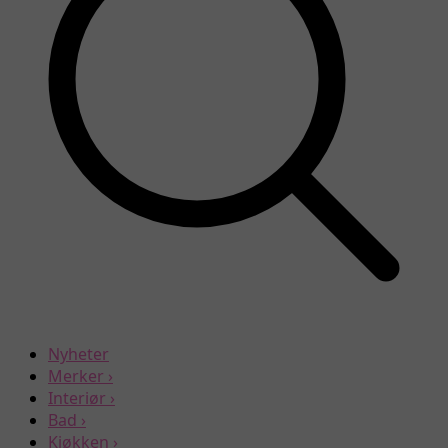
Nyheter
Merker
›
Interiør
›
Bad
›
Kjøkken
›