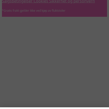
Salgsbetingelser
Cookies
Sikkerhet og personvern
*Gratis frakt gjelder ikke ved kjøp av fluktstoler