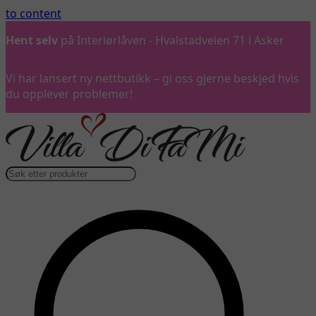
to content
Hent selv
på Interiørlåven - Hvalstadveien 71 i Asker
Vi har lansert ny nettbutikk – gi oss gjerne beskjed hvis
du opplever problemer!