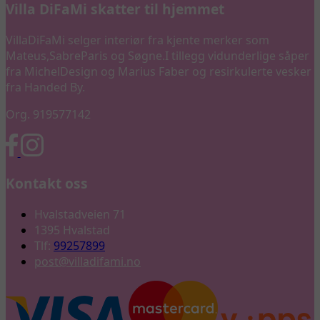
Villa DiFaMi skatter til hjemmet
VillaDiFaMi selger interiør fra kjente merker som
Mateus,SabreParis og Søgne.I tillegg vidunderlige såper
fra MichelDesign og Marius Faber og resirkulerte vesker
fra Handed By.
Org. 919577142
Kontakt oss
Hvalstadveien 71
1395 Hvalstad
Tlf:
99257899
post@villadifami.no