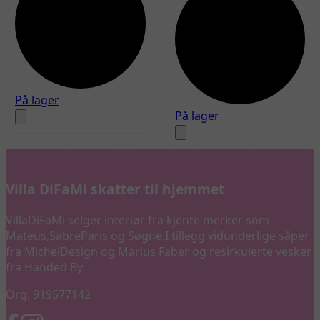
På lager
På lager
Villa DiFaMi skatter til hjemmet
VillaDiFaMi selger interiør fra kjente merker som
Mateus,SabreParis og Søgne.I tillegg vidunderlige såper
fra MichelDesign og Marius Faber og resirkulerte vesker
fra Handed By.
Org. 919577142