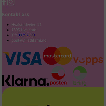
Kontakt oss
Hvalstadveien 71
1395 Hvalstad
Tlf:
99257899
post@villadifami.no