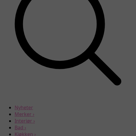
Nyheter
Merker
›
Interiør
›
Bad
›
Kjøkken
›