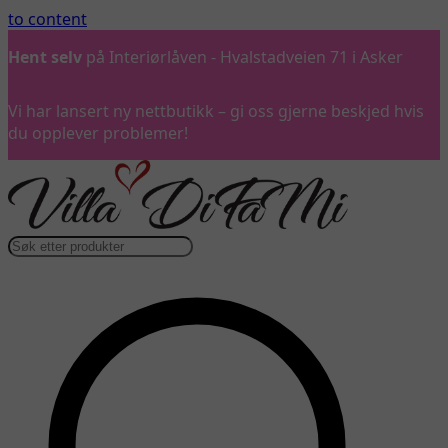
to content
Hent selv
på Interiørlåven - Hvalstadveien 71 i Asker
Vi har lansert ny nettbutikk – gi oss gjerne beskjed hvis
du opplever problemer!