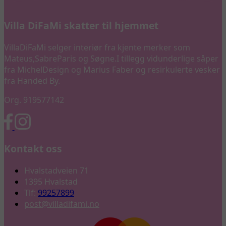
Villa DiFaMi skatter til hjemmet
VillaDiFaMi selger interiør fra kjente merker som
Mateus,SabreParis og Søgne.I tillegg vidunderlige såper
fra MichelDesign og Marius Faber og resirkulerte vesker
fra Handed By.
Org. 919577142
Kontakt oss
Hvalstadveien 71
1395 Hvalstad
Tlf:
99257899
post@villadifami.no