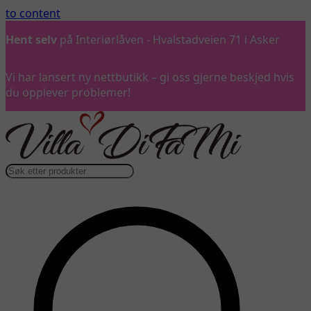
to content
Hent selv
på Interiørlåven - Hvalstadveien 71 i Asker
Vi har lansert ny nettbutikk – gi oss gjerne beskjed hvis
du opplever problemer!