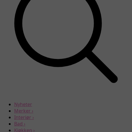
Nyheter
Merker
›
Interiør
›
Bad
›
Kjøkken
›