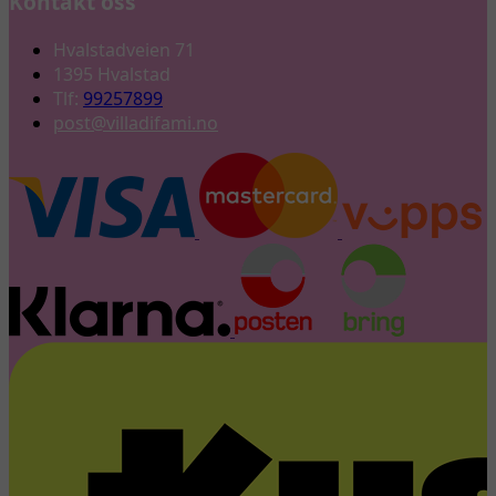
Kontakt oss
Hvalstadveien 71
1395 Hvalstad
Tlf:
99257899
post@villadifami.no