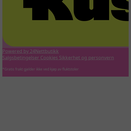
Powered by 24Nettbutikk
Salgsbetingelser
Cookies
Sikkerhet og personvern
*Gratis frakt gjelder ikke ved kjøp av fluktstoler