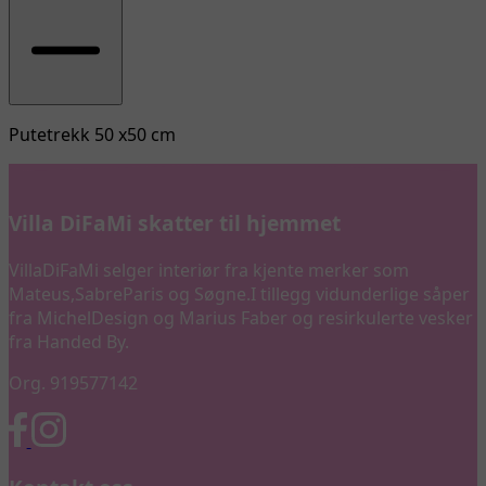
Putetrekk 50 x50 cm
Villa DiFaMi skatter til hjemmet
VillaDiFaMi selger interiør fra kjente merker som
Mateus,SabreParis og Søgne.I tillegg vidunderlige såper
fra MichelDesign og Marius Faber og resirkulerte vesker
fra Handed By.
Org. 919577142