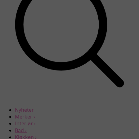
Nyheter
Merker
›
Interiør
›
Bad
›
Kjøkken
›