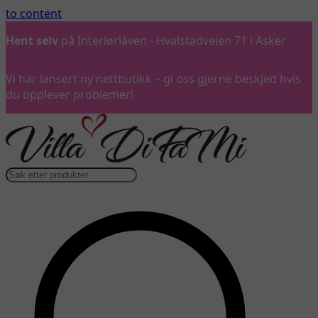
to content
Hent selv
på Interiørlåven - Hvalstadveien 71 i Asker
Vi har lansert ny nettbutikk – gi oss gjerne beskjed hvis
du opplever problemer!