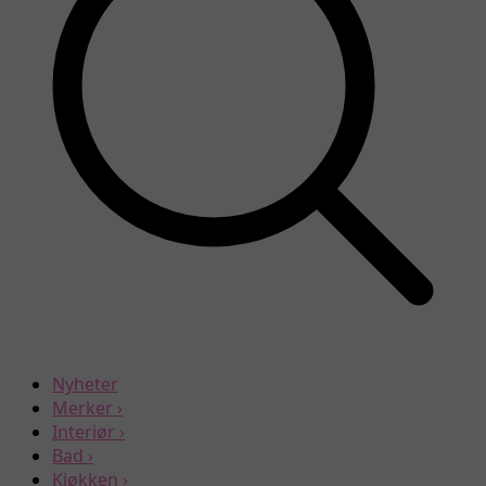
Nyheter
Merker
›
Interiør
›
Bad
›
Kjøkken
›