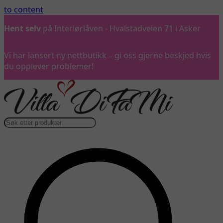
to content
Hent selv
på Interiørlåven - Hvalstadveien 71 i Asker
Vi har lansert ny nettbutikk – gi oss gjerne beskjed hvis
du opplever problemer!