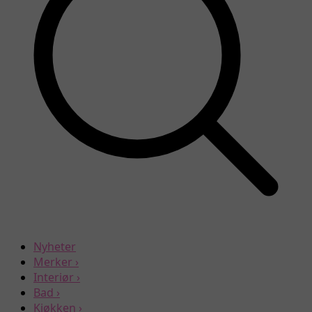
Nyheter
Merker
›
Interiør
›
Bad
›
Kjøkken
›