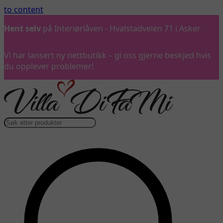
to content
Hent selv
på Interiørlåven - Hvalstadveien 71 i Asker
Vi har lansert ny nettbutikk – gi oss gjerne beskjed hvis
du opplever problemer!