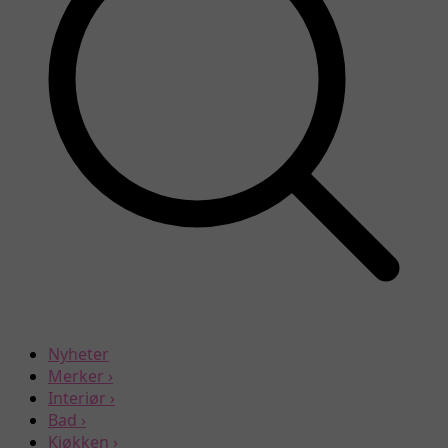
Nyheter
Merker
›
Interiør
›
Bad
›
Kjøkken
›