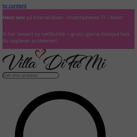
to content
Hent selv
på Interiørlåven - Hvalstadveien 71 i Asker
Vi har lansert ny nettbutikk – gi oss gjerne beskjed hvis
du opplever problemer!