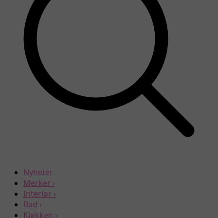
Nyheter
Merker
›
Interiør
›
Bad
›
Kjøkken
›