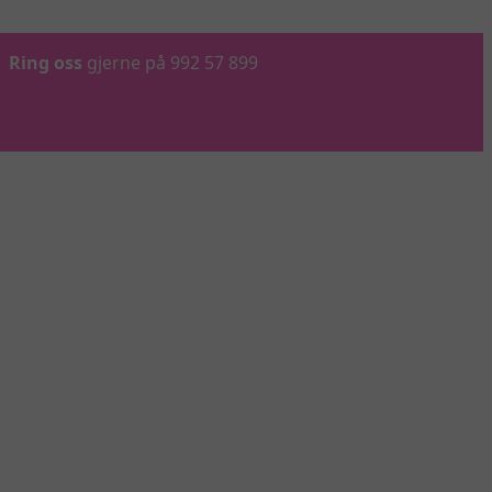
Ring oss
gjerne på 992 57 899