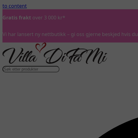
to content
Gratis frakt
over 3 000 kr*
Vi har lansert ny nettbutikk – gi oss gjerne beskjed hvis 