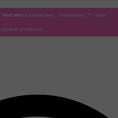
Hent selv
på Interiørlåven - Hvalstadveien 71 i Asker
du opplever problemer!