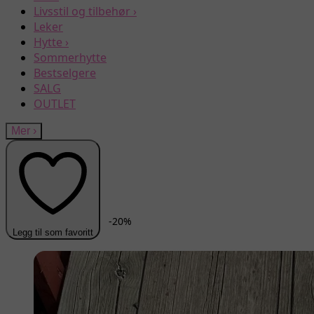
Livsstil og tilbehør
›
Leker
Hytte
›
Sommerhytte
Bestselgere
SALG
OUTLET
Mer
›
-
20
%
Legg til som favoritt